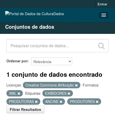
Entrar
Conjuntos de dados
CONJUNTOS DE DADOS
ORGANIZAÇÕES
GRUPOS
SOBRE
Ordenar por
1 conjunto de dados encontrado
Licenças:
Creative Commons Atribuição
Formatos:
XML
Etiquetas:
EXIBIDORES
PRODUTORAS
ANCINE
PRODUTORES
Filtrar Resultados