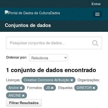
Entrar
Conjuntos de dados
CONJUNTOS DE DADOS
ORGANIZAÇÕES
GRUPOS
SOBRE
Ordenar por
1 conjunto de dados encontrado
Licenças:
Creative Commons Atribuição
Organizações:
Ancine
Formatos:
JS
Etiquetas:
DIRETOR
ANCINE
Filtrar Resultados