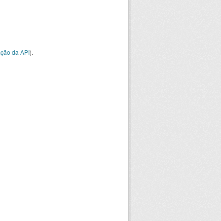
ção da API
).