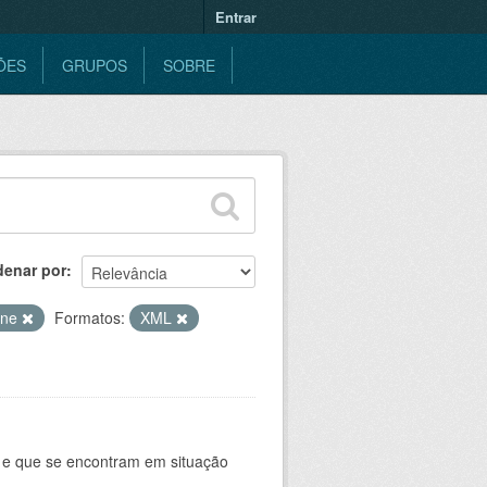
Entrar
ÕES
GRUPOS
SOBRE
denar por
ine
Formatos:
XML
e e que se encontram em situação