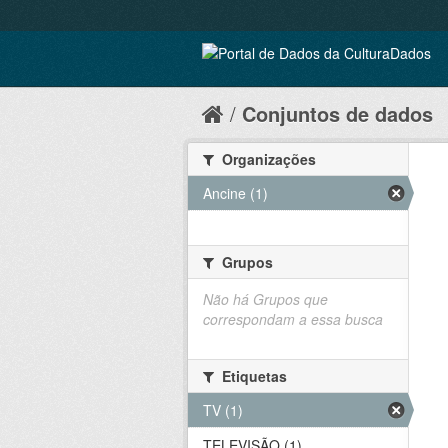
Conjuntos de dados
Organizações
Ancine (1)
Grupos
Não há Grupos que
correspondam a essa busca
Etiquetas
TV (1)
TELEVISÃO (1)