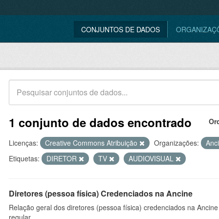
CONJUNTOS DE DADOS
ORGANIZAÇ
1 conjunto de dados encontrado
Or
Licenças:
Creative Commons Atribuição
Organizações:
Anc
Etiquetas:
DIRETOR
TV
AUDIOVISUAL
Diretores (pessoa física) Credenciados na Ancine
Relação geral dos diretores (pessoa física) credenciados na Ancin
regular.