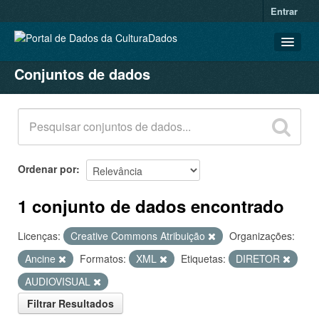
Entrar
Conjuntos de dados
CONJUNTOS DE DADOS
ORGANIZAÇÕES
GRUPOS
SOBRE
Ordenar por
1 conjunto de dados encontrado
Licenças:
Creative Commons Atribuição
Organizações:
Ancine
Formatos:
XML
Etiquetas:
DIRETOR
AUDIOVISUAL
Filtrar Resultados