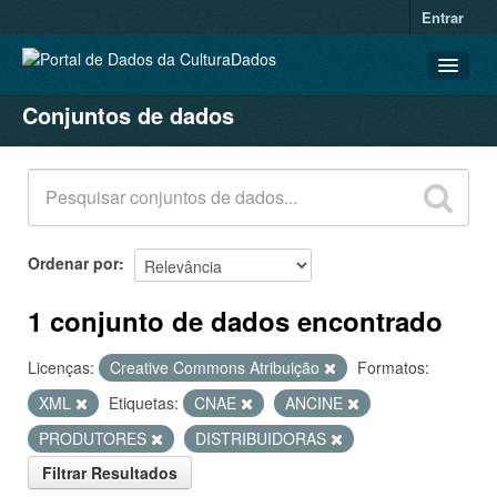
Entrar
Conjuntos de dados
CONJUNTOS DE DADOS
ORGANIZAÇÕES
GRUPOS
SOBRE
Ordenar por
1 conjunto de dados encontrado
Licenças:
Creative Commons Atribuição
Formatos:
XML
Etiquetas:
CNAE
ANCINE
PRODUTORES
DISTRIBUIDORAS
Filtrar Resultados