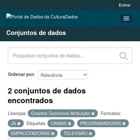
Entrar
Conjuntos de dados
CONJUNTOS DE DADOS
ORGANIZAÇÕES
GRUPOS
SOBRE
Ordenar por
2 conjuntos de dados
encontrados
Licenças:
Creative Commons Atribuição
Formatos:
JS
Etiquetas:
CANAIS
PROGRAMADORAS
EMPACOTADORAS
TELEVISÃO