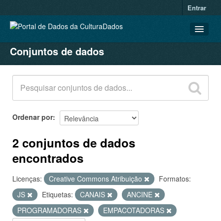
Entrar
Conjuntos de dados
CONJUNTOS DE DADOS
ORGANIZAÇÕES
GRUPOS
SOBRE
Ordenar por
2 conjuntos de dados
encontrados
Licenças:
Creative Commons Atribuição
Formatos:
JS
Etiquetas:
CANAIS
ANCINE
PROGRAMADORAS
EMPACOTADORAS