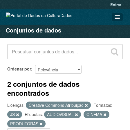
Entrar
Conjuntos de dados
CONJUNTOS DE DADOS
ORGANIZAÇÕES
GRUPOS
SOBRE
Ordenar por
2 conjuntos de dados
encontrados
Licenças:
Creative Commons Atribuição
Formatos:
JS
Etiquetas:
AUDIOVISUAL
CINEMA
PRODUTORAS