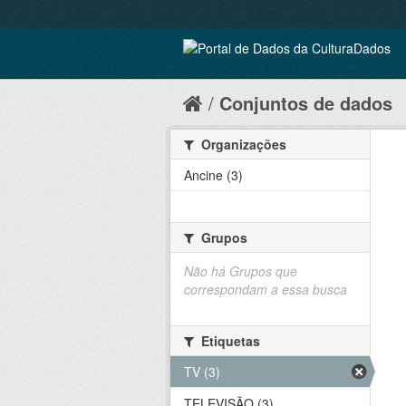
Conjuntos de dados
Organizações
Ancine (3)
Grupos
Não há Grupos que
correspondam a essa busca
Etiquetas
TV (3)
TELEVISÃO (3)