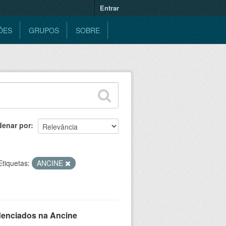
Entrar
ÕES
GRUPOS
SOBRE
denar por
Etiquetas:
ANCINE
denciados na Ancine