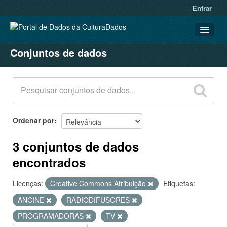
Entrar
Conjuntos de dados
CONJUNTOS DE DADOS
ORGANIZAÇÕES
GRUPOS
SOBRE
Ordenar por
3 conjuntos de dados
encontrados
Licenças:
Creative Commons Atribuição
Etiquetas:
ANCINE
RADIODIFUSORES
PROGRAMADORAS
TV