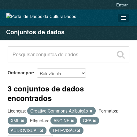
Entrar
Conjuntos de dados
CONJUNTOS DE DADOS
ORGANIZAÇÕES
GRUPOS
SOBRE
Ordenar por
3 conjuntos de dados
encontrados
Licenças:
Creative Commons Atribuição
Formatos:
XML
Etiquetas:
ANCINE
CPB
AUDIOVISUAL
TELEVISÃO