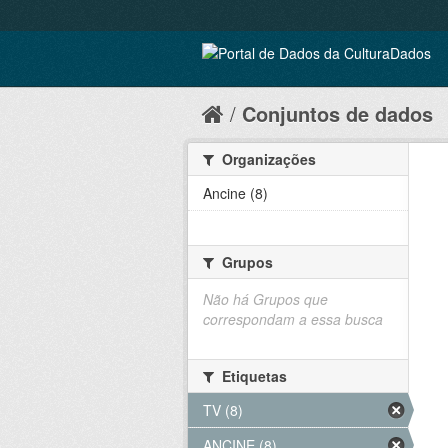
Conjuntos de dados
Organizações
Ancine (8)
Grupos
Não há Grupos que
correspondam a essa busca
Etiquetas
TV (8)
ANCINE (8)