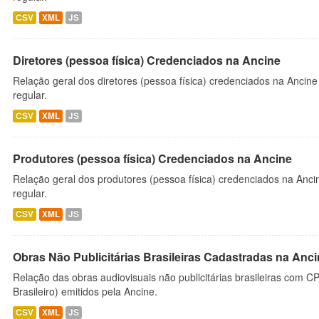
CSV
XML
JS
Diretores (pessoa física) Credenciados na Ancine
Relação geral dos diretores (pessoa física) credenciados na Ancin
regular.
CSV
XML
JS
Produtores (pessoa física) Credenciados na Ancine
Relação geral dos produtores (pessoa física) credenciados na Anc
regular.
CSV
XML
JS
Obras Não Publicitárias Brasileiras Cadastradas na Anc
Relação das obras audiovisuais não publicitárias brasileiras com C
Brasileiro) emitidos pela Ancine.
CSV
XML
JS