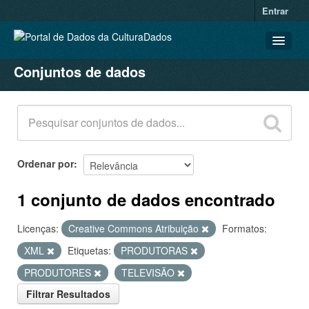
Entrar
Conjuntos de dados
CONJUNTOS DE DADOS
ORGANIZAÇÕES
GRUPOS
SOBRE
Ordenar por
1 conjunto de dados encontrado
Licenças:
Creative Commons Atribuição
Formatos:
XML
Etiquetas:
PRODUTORAS
PRODUTORES
TELEVISÃO
Filtrar Resultados