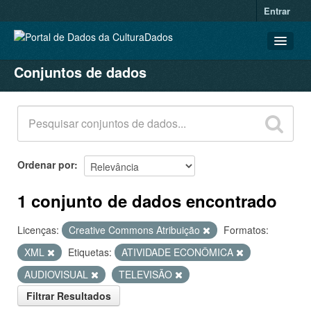
Entrar
Conjuntos de dados
CONJUNTOS DE DADOS
ORGANIZAÇÕES
GRUPOS
SOBRE
Ordenar por
1 conjunto de dados encontrado
Licenças:
Creative Commons Atribuição
Formatos:
XML
Etiquetas:
ATIVIDADE ECONÔMICA
AUDIOVISUAL
TELEVISÃO
Filtrar Resultados