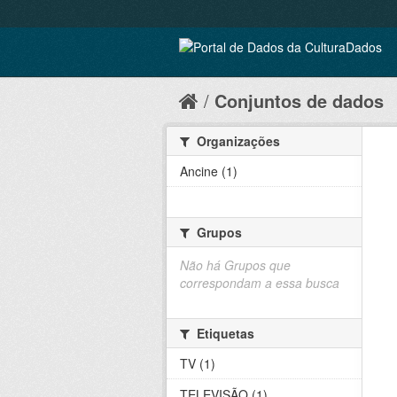
Conjuntos de dados
Organizações
Ancine (1)
Grupos
Não há Grupos que
correspondam a essa busca
Etiquetas
TV (1)
TELEVISÃO (1)