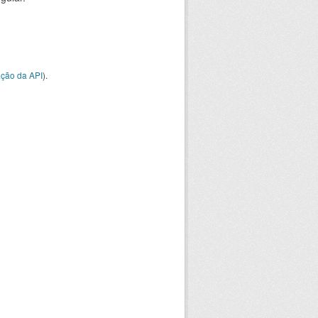
ção da API
).