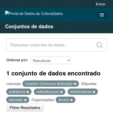
Entrar
Conjuntos de dados
CONJUNTOS DE DADOS
ORGANIZAÇÕES
GRUPOS
SOBRE
Ordenar por
1 conjunto de dados encontrado
Licenças:
Creative Commons Atribuição
Etiquetas:
exibidores
radiodifusores
distribuidoras
televisão
Organizações:
Ancine
Filtrar Resultados