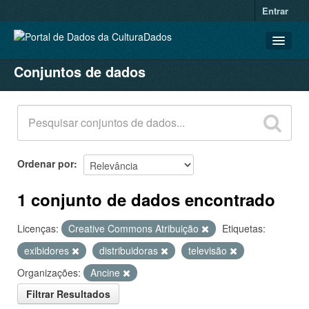
Entrar
Conjuntos de dados
CONJUNTOS DE DADOS
ORGANIZAÇÕES
GRUPOS
SOBRE
Ordenar por
1 conjunto de dados encontrado
Licenças:
Creative Commons Atribuição
Etiquetas:
exibidores
distribuidoras
televisão
Organizações:
Ancine
Filtrar Resultados