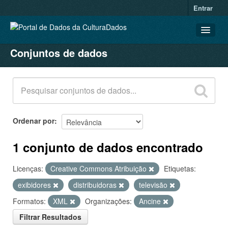
Entrar
Conjuntos de dados
CONJUNTOS DE DADOS
ORGANIZAÇÕES
GRUPOS
SOBRE
Ordenar por
1 conjunto de dados encontrado
Licenças:
Creative Commons Atribuição
Etiquetas:
exibidores
distribuidoras
televisão
Formatos:
XML
Organizações:
Ancine
Filtrar Resultados