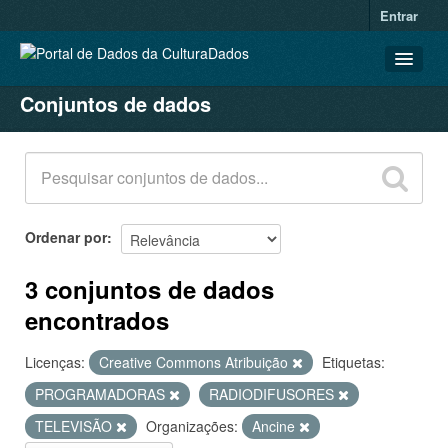
Entrar
Conjuntos de dados
CONJUNTOS DE DADOS
ORGANIZAÇÕES
GRUPOS
SOBRE
Ordenar por
3 conjuntos de dados
encontrados
Licenças:
Creative Commons Atribuição
Etiquetas:
PROGRAMADORAS
RADIODIFUSORES
TELEVISÃO
Organizações:
Ancine