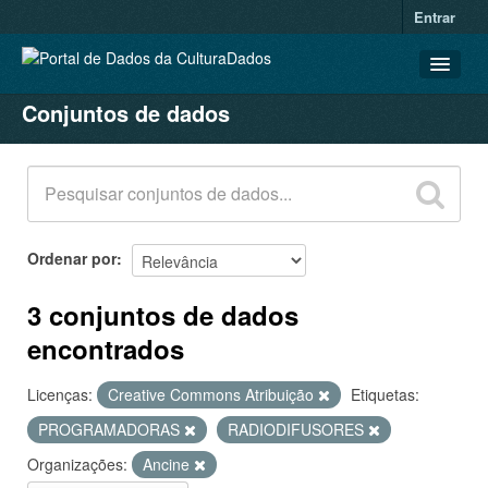
Entrar
Conjuntos de dados
CONJUNTOS DE DADOS
ORGANIZAÇÕES
GRUPOS
SOBRE
Ordenar por
3 conjuntos de dados
encontrados
Licenças:
Creative Commons Atribuição
Etiquetas:
PROGRAMADORAS
RADIODIFUSORES
Organizações:
Ancine