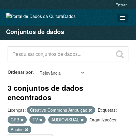
Entrar
Conjuntos de dados
CONJUNTOS DE DADOS
ORGANIZAÇÕES
GRUPOS
SOBRE
Ordenar por
3 conjuntos de dados
encontrados
Licenças:
Creative Commons Atribuição
Etiquetas:
CPB
TV
AUDIOVISUAL
Organizações:
Ancine