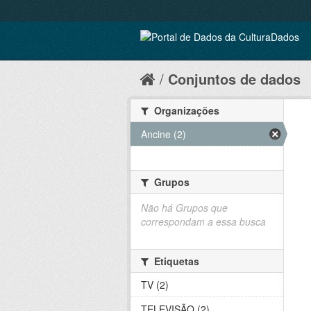
Conjuntos de dados
Organizações
Ancine (2)
Grupos
Não há Grupos que
correspondam a essa busca
Etiquetas
TV (2)
TELEVISÃO (2)