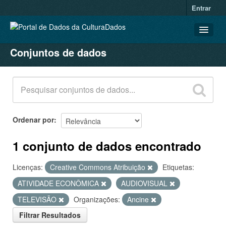
Entrar
Conjuntos de dados
CONJUNTOS DE DADOS
ORGANIZAÇÕES
GRUPOS
SOBRE
Ordenar por
1 conjunto de dados encontrado
Licenças:
Creative Commons Atribuição
Etiquetas:
ATIVIDADE ECONÔMICA
AUDIOVISUAL
TELEVISÃO
Organizações:
Ancine
Filtrar Resultados