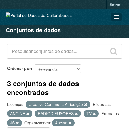
Entrar
Conjuntos de dados
CONJUNTOS DE DADOS
ORGANIZAÇÕES
GRUPOS
SOBRE
Ordenar por
3 conjuntos de dados
encontrados
Licenças:
Creative Commons Atribuição
Etiquetas:
ANCINE
RADIODIFUSORES
TV
Formatos:
JS
Organizações:
Ancine