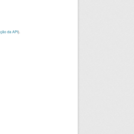
ção da API
).