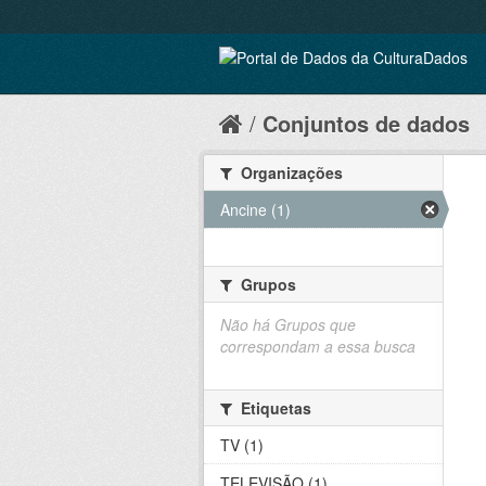
Conjuntos de dados
Organizações
Ancine (1)
Grupos
Não há Grupos que
correspondam a essa busca
Etiquetas
TV (1)
TELEVISÃO (1)