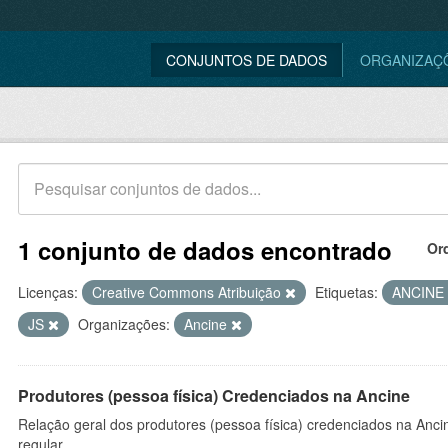
CONJUNTOS DE DADOS
ORGANIZAÇ
1 conjunto de dados encontrado
Or
Licenças:
Creative Commons Atribuição
Etiquetas:
ANCINE
JS
Organizações:
Ancine
Produtores (pessoa física) Credenciados na Ancine
Relação geral dos produtores (pessoa física) credenciados na Anc
regular.