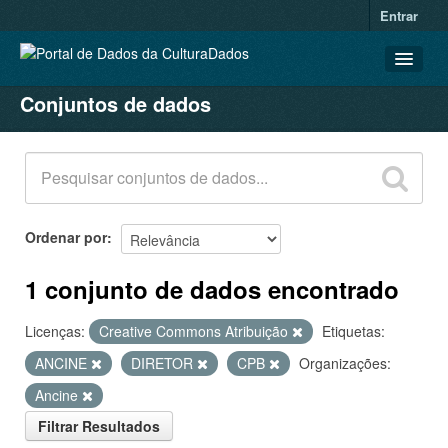
Entrar
Conjuntos de dados
CONJUNTOS DE DADOS
ORGANIZAÇÕES
GRUPOS
SOBRE
Ordenar por
1 conjunto de dados encontrado
Licenças:
Creative Commons Atribuição
Etiquetas:
ANCINE
DIRETOR
CPB
Organizações:
Ancine
Filtrar Resultados