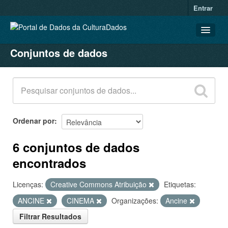
Entrar
Conjuntos de dados
CONJUNTOS DE DADOS
ORGANIZAÇÕES
GRUPOS
SOBRE
Ordenar por
6 conjuntos de dados
encontrados
Licenças:
Creative Commons Atribuição
Etiquetas:
ANCINE
CINEMA
Organizações:
Ancine
Filtrar Resultados