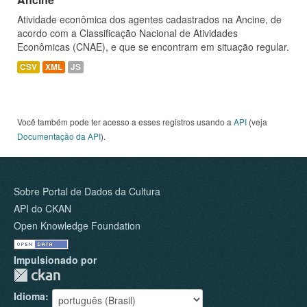
Atividade econômica dos agentes cadastrados na Ancine, de
acordo com a Classificação Nacional de Atividades
Econômicas (CNAE), e que se encontram em situação regular.
CSV
XML
JS
Você também pode ter acesso a esses registros usando a
API
(veja
Documentação da API
).
Sobre Portal de Dados da Cultura
API do CKAN
Open Knowledge Foundation
Impulsionado por
Idioma