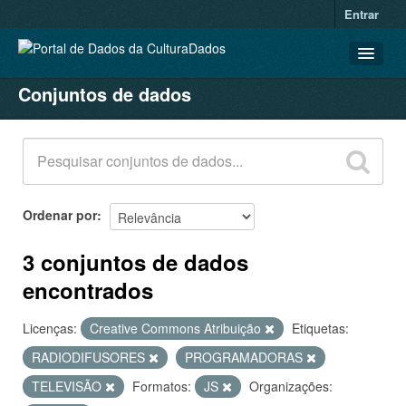
Entrar
Conjuntos de dados
CONJUNTOS DE DADOS
ORGANIZAÇÕES
GRUPOS
SOBRE
Ordenar por
3 conjuntos de dados
encontrados
Licenças:
Creative Commons Atribuição
Etiquetas:
RADIODIFUSORES
PROGRAMADORAS
TELEVISÃO
Formatos:
JS
Organizações: