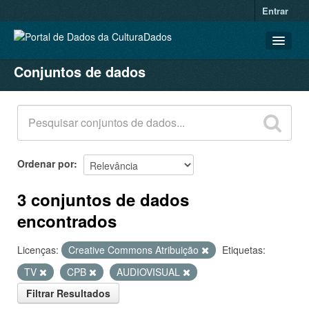
Entrar
Conjuntos de dados
CONJUNTOS DE DADOS
ORGANIZAÇÕES
GRUPOS
SOBRE
Ordenar por
3 conjuntos de dados
encontrados
Licenças:
Creative Commons Atribuição
Etiquetas:
TV
CPB
AUDIOVISUAL
Filtrar Resultados