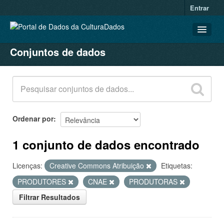
Entrar
Conjuntos de dados
CONJUNTOS DE DADOS
ORGANIZAÇÕES
GRUPOS
SOBRE
Ordenar por
1 conjunto de dados encontrado
Licenças:
Creative Commons Atribuição
Etiquetas:
PRODUTORES
CNAE
PRODUTORAS
Filtrar Resultados