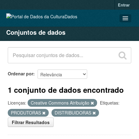
Entrar
Conjuntos de dados
CONJUNTOS DE DADOS
ORGANIZAÇÕES
GRUPOS
SOBRE
Ordenar por
1 conjunto de dados encontrado
Licenças:
Creative Commons Atribuição
Etiquetas:
PRODUTORAS
DISTRIBUIDORAS
Filtrar Resultados