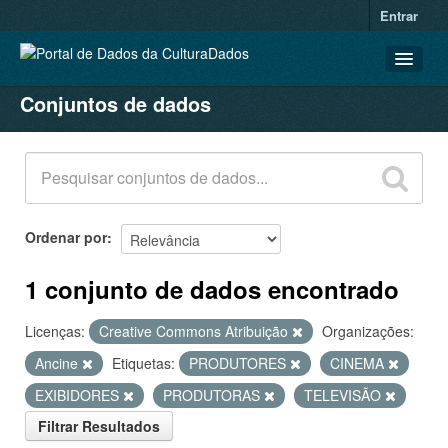
Entrar
Conjuntos de dados
CONJUNTOS DE DADOS
ORGANIZAÇÕES
GRUPOS
SOBRE
Ordenar por
1 conjunto de dados encontrado
Licenças:
Creative Commons Atribuição
Organizações:
Ancine
Etiquetas:
PRODUTORES
CINEMA
EXIBIDORES
PRODUTORAS
TELEVISÃO
Filtrar Resultados