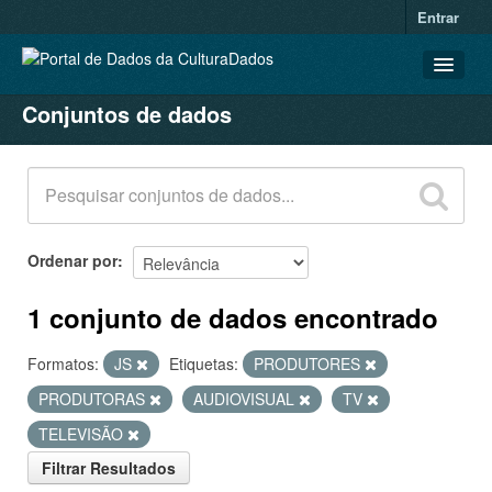
Entrar
Conjuntos de dados
CONJUNTOS DE DADOS
ORGANIZAÇÕES
GRUPOS
SOBRE
Ordenar por
1 conjunto de dados encontrado
Formatos:
JS
Etiquetas:
PRODUTORES
PRODUTORAS
AUDIOVISUAL
TV
TELEVISÃO
Filtrar Resultados