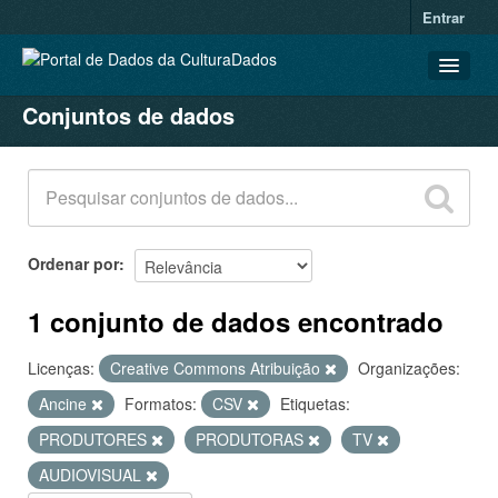
Entrar
Conjuntos de dados
CONJUNTOS DE DADOS
ORGANIZAÇÕES
GRUPOS
SOBRE
Ordenar por
1 conjunto de dados encontrado
Licenças:
Creative Commons Atribuição
Organizações:
Ancine
Formatos:
CSV
Etiquetas:
PRODUTORES
PRODUTORAS
TV
AUDIOVISUAL