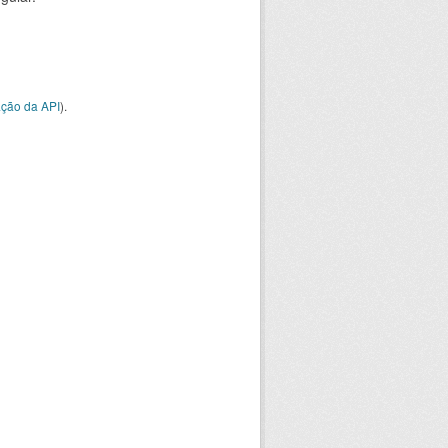
ção da API
).