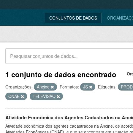
CONJUNTOS DE DADOS
ORGANIZAÇ
1 conjunto de dados encontrado
Or
Organizações:
Ancine
Formatos:
JS
Etiquetas:
PROD
CNAE
TELEVISÃO
Atividade Econômica dos Agentes Cadastrados na Anci
Atividade econômica dos agentes cadastrados na Ancine, de acordo
Atividades Econômicas (CNAE), e que se encontram em situação re