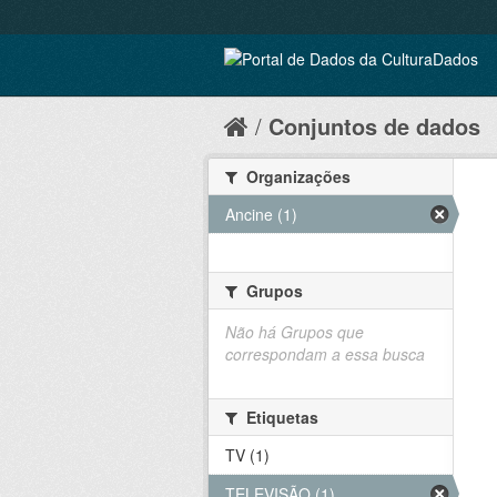
Conjuntos de dados
Organizações
Ancine (1)
Grupos
Não há Grupos que
correspondam a essa busca
Etiquetas
TV (1)
TELEVISÃO (1)