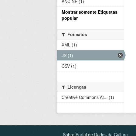
ANCINE (1)
Mostrar somente Etiquetas
popular
Formatos
XML (1)
JS (1)
CSV (1)
Licenças
Creative Commons At... (1)
Sobre Portal de Dados da Cultura